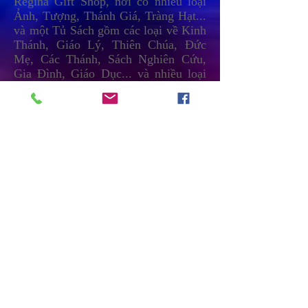
Regina Gift Shop, nơi có nhiều loại
Ảnh, Tượng, Thánh Giá, Tràng Hạt...
và một Tủ Sách gồm các loại về Kinh
Thánh, Giáo Lý, Thiên Chúa, Đức
Mẹ, Các Thánh, Sách Nghiên Cứu,
Gia Đình, Giáo Dục... và nhiều loại
DVDs,CDs, băng nhạc Công Giáo,
Video, Băng Giảng... Rất có ý nghĩa
để làm qùa tặng cho thân nhân bạn bè
trong các dịp như: Giáng Sinh, Năm
Mới, Sinh Nhật, Rửa Tội, Thêm Sức,
Cưới Hỏi, Lễ Vàng, Bạc, Khấn Dòng,
Linh Mục, Cầu Nguyện, Hội Họp,
Bổn Mạng, Ra Trường, Tân Gia...
Chúng tôi hân hạnh được phục vụ
Quý Vị.
Regina Gift Shop
1900 Grand Avenue