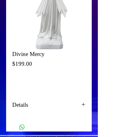
Divine Mercy
Price
$199.00
Add To Cart
Details
8425 - 602/A : 32" - $199.00