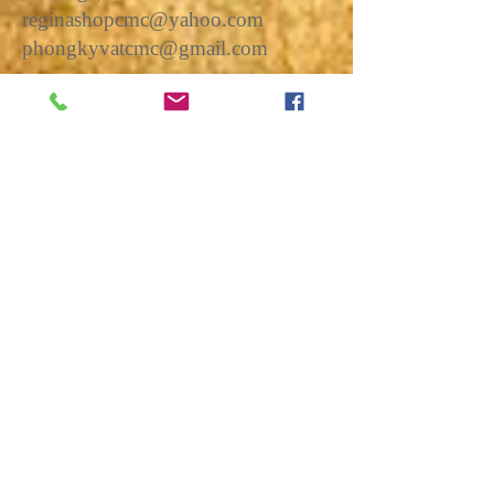
reginashopcmc@yahoo.com
phongkyvatcmc@gmail.com
Tel:
417. 358. 3740