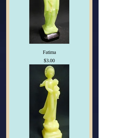
Fatima
Price
$3.00