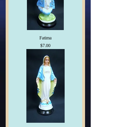
Fatima
Price
$7.00