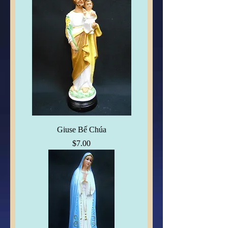
Giuse Bế Chúa
Price
$7.00