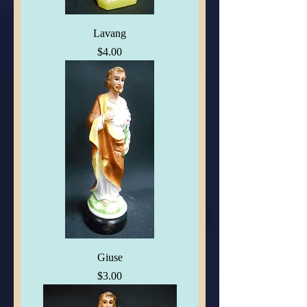
Lavang
Price
$4.00
Giuse
Price
$3.00