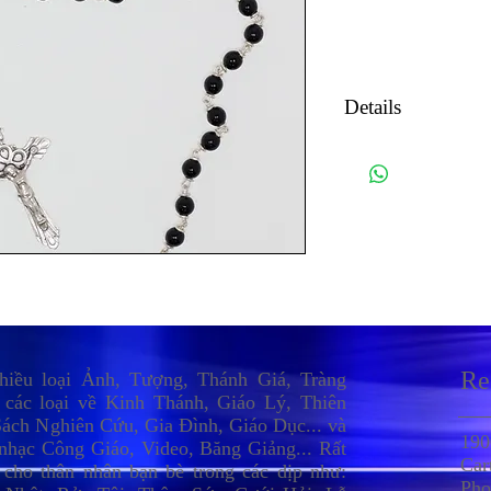
Details
Xin liên lạc (41
reginashopcmc@
Re
nhiều loại Ảnh, Tượng, Thánh Giá, Tràng
 các loại về Kinh Thánh, Giáo Lý, Thiên
ách Nghiên Cứu, Gia Đình, Giáo Dục... và
190
nhạc Công Giáo, Video, Băng Giảng... Rất
Car
 cho thân nhân bạn bè trong các dịp như:
Pho