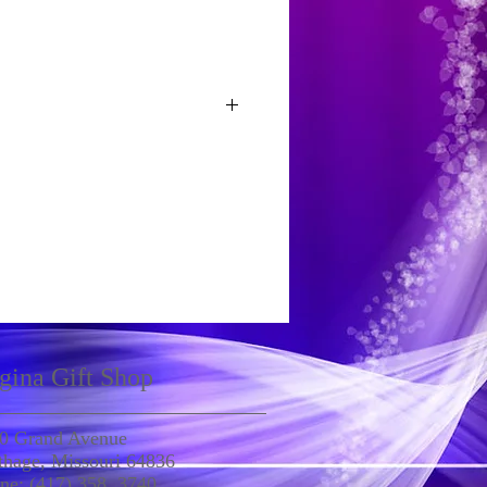
Add To Cart
7) 358-3740
yahoo.com
gina Gift Shop
0 Grand Avenue
thage, Missouri 64836
ne: (417) 358. 3740