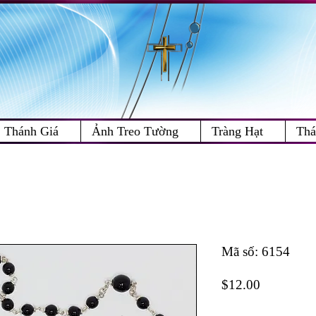
Thánh Giá
Ảnh Treo Tường
Tràng Hạt
Thá
Mã số: 6154
Price
$12.00