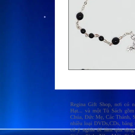
Regina Gift Shop, nơi có 
Hạt... và một Tủ Sách gồm
Chúa, Đức Mẹ, Các Thánh, S
nhiều loại DVDs,CDs, băng 
có ý nghĩa để làm qùa tặng