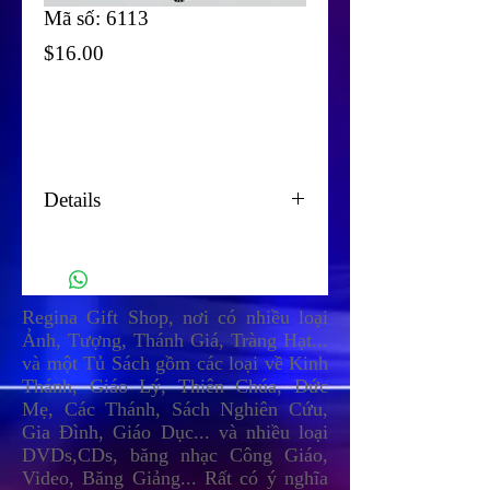
Mã số: 6113
Price
$16.00
Add To Cart
Details
Xin liên lạc (417) 358-3740
reginashop.com
reginashopcmc@yahoo.com
Regina Gift Shop, nơi có nhiều loại
Ảnh, Tượng, Thánh Giá, Tràng Hạt...
và một Tủ Sách gồm các loại về Kinh
Thánh, Giáo Lý, Thiên Chúa, Đức
Mẹ, Các Thánh, Sách Nghiên Cứu,
Gia Đình, Giáo Dục... và nhiều loại
DVDs,CDs, băng nhạc Công Giáo,
Video, Băng Giảng... Rất có ý nghĩa