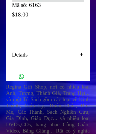
Mã sô: 6163
Price
$18.00
Add To Cart
Details
Xin liên lạc (417) 358-3740
reginashopcmc@yahoo.com
Regina Gift Shop, nơi có nhiều loại
Ảnh, Tượng, Thánh Giá, Tràng Hạt...
và một Tủ Sách gồm các loại về Kinh
Thánh, Giáo Lý, Thiên Chúa, Đức
Mẹ, Các Thánh, Sách Nghiên Cứu,
Gia Đình, Giáo Dục... và nhiều loại
DVDs,CDs, băng nhạc Công Giáo,
Video, Băng Giảng... Rất có ý nghĩa