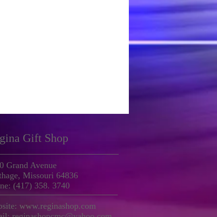
gina Gift Shop
0 Grand Avenue
thage, Missouri 64836
ne: (417) 358. 3740
site:
www.reginashop.com
il: reginashopcmc@yahoo.com