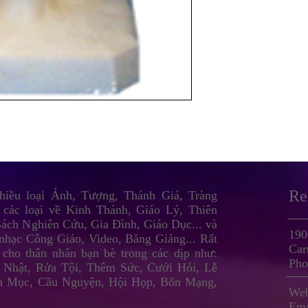
Re
nhiều loại Ảnh, Tượng, Thánh Giá, Tràng
 các loại về Kinh Thánh, Giáo Lý, Thiên
ách Nghiên Cứu, Gia Đình, Giáo Dục... và
190
nhạc Công Giáo, Video, Băng Giảng... Rất
Car
 cho thân nhân bạn bè trong các dịp như:
Pho
 Nhật, Rửa Tội, Thêm Sức, Cưới Hỏi, Lễ
h Mục, Cầu Nguyện, Hội Họp, Bổn Mạng,
Web
Ema