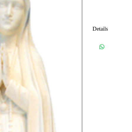
Details
8140: 31.5" - $2