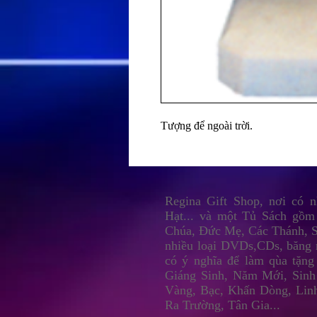
Tượng để ngoài trời.
Regina Gift Shop, nơi có 
Hạt... và một Tủ Sách gồm
Chúa, Đức Mẹ, Các Thánh, S
nhiều loại DVDs,CDs, băng 
có ý nghĩa để làm qùa tặng
Giáng Sinh, Năm Mới, Sinh
Vàng, Bạc, Khấn Dòng, Lin
Ra Trường, Tân Gia...