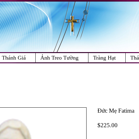
Thánh Giá
Ảnh Treo Tường
Tràng Hạt
Thá
Đức Mẹ Fatima
Price
$225.00